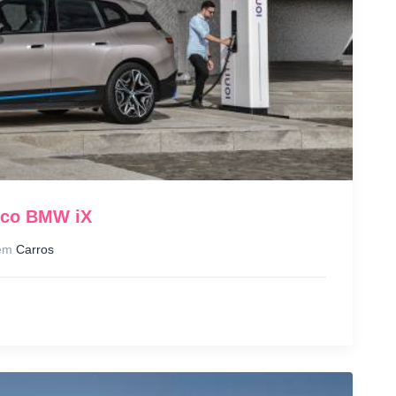
ico BMW iX
em
Carros