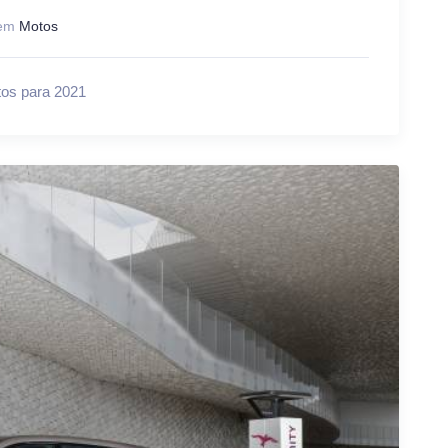
em
Motos
os para 2021