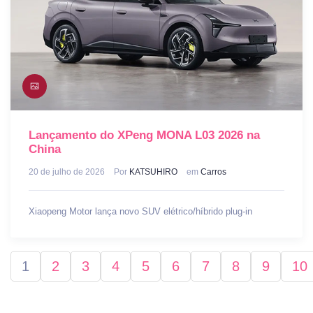
Lançamento do XPeng MONA L03 2026 na
China
20 de julho de 2026
Por
KATSUHIRO
em
Carros
Xiaopeng Motor lança novo SUV elétrico/híbrido plug-in
1
2
3
4
5
6
7
8
9
10