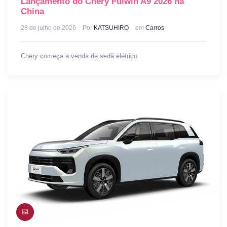
Lançamento do Chery Fulwin A9 2026 na
China
28 de julho de 2026
Por
KATSUHIRO
em
Carros
Chery começa a venda de sedã elétrico