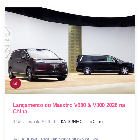
Lançamento do Maextro V680 & V800 2026 na
China
07 de agosto de 2026
Por
KATSUHIRO
em
Carros
JAC e Huawei lança van híbrida plug-in de luxo