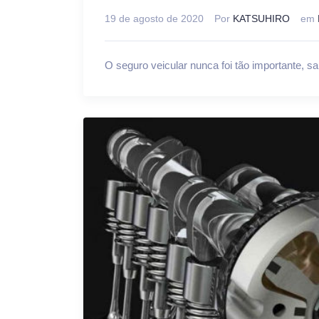
19 de agosto de 2020
Por
KATSUHIRO
em
O seguro veicular nunca foi tão importante, sa