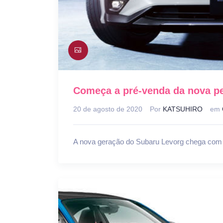
Começa a pré-venda da nova p
20 de agosto de 2020
Por
KATSUHIRO
em
A nova geração do Subaru Levorg chega com