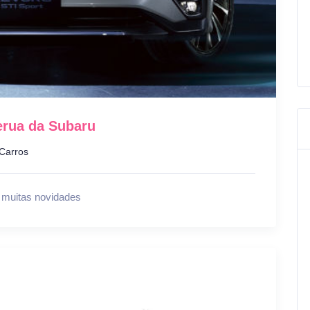
erua da Subaru
Carros
 muitas novidades