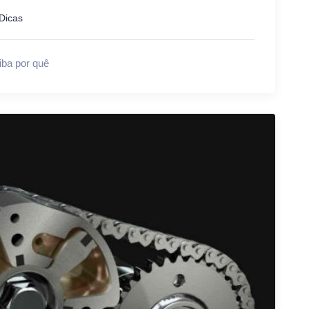
Dicas
iba por quê