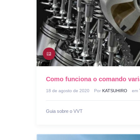
Como funciona o comando variá
18 de agosto de 2020
Por
KATSUHIRO
em
Guia sobre o VVT