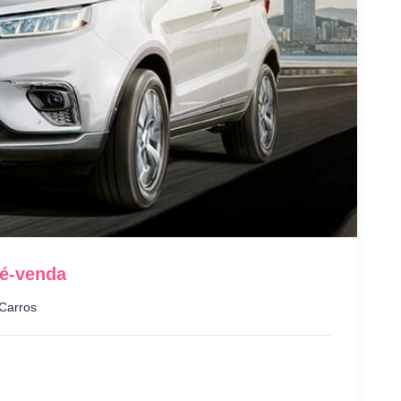
é-venda
Carros