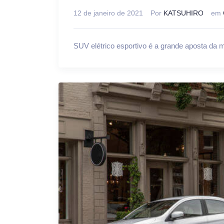
12 de janeiro de 2021
Por
KATSUHIRO
em
SUV elétrico esportivo é a grande aposta da 