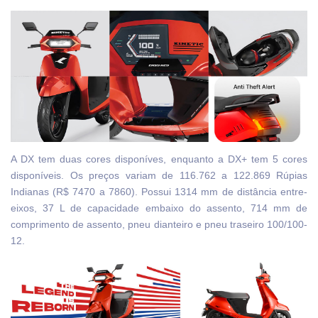
A DX tem duas cores disponíves, enquanto a DX+ tem 5 cores
disponíveis. Os preços variam de 116.762 a 122.869 Rúpias
Indianas (R$ 7470 a 7860). Possui 1314 mm de distância entre-
eixos, 37 L de capacidade embaixo do assento, 714 mm de
comprimento de assento, pneu dianteiro e pneu traseiro 100/100-
12.