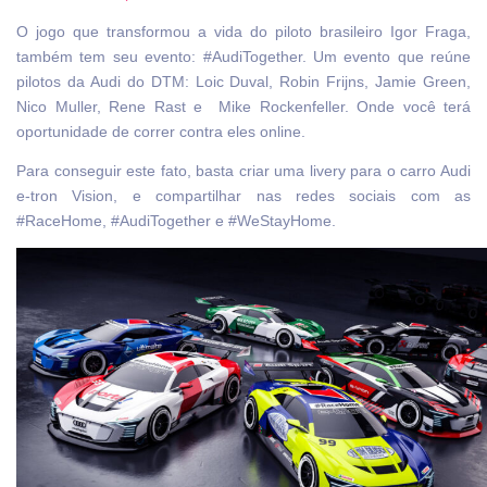
O jogo que transformou a vida do piloto brasileiro Igor Fraga,
também tem seu evento: #AudiTogether. Um evento que reúne
pilotos da Audi do DTM: Loic Duval, Robin Frijns, Jamie Green,
Nico Muller, Rene Rast e Mike Rockenfeller. Onde você terá
oportunidade de correr contra eles online.
Para conseguir este fato, basta criar uma livery para o carro Audi
e-tron Vision, e compartilhar nas redes sociais com as
#RaceHome, #AudiTogether e #WeStayHome.