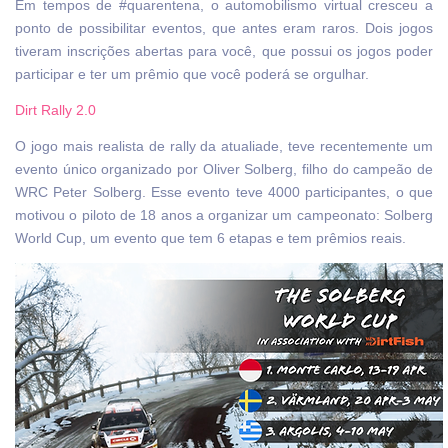
Em tempos de #quarentena, o automobilismo virtual cresceu a
ponto de possibilitar eventos, que antes eram raros. Dois jogos
tiveram inscrições abertas para você, que possui os jogos poder
participar e ter um prêmio que você poderá se orgulhar.
Dirt Rally 2.0
O jogo mais realista de rally da atualiade, teve recentemente um
evento único organizado por Oliver Solberg, filho do campeão de
WRC Peter Solberg. Esse evento teve 4000 participantes, o que
motivou o piloto de 18 anos a organizar um campeonato: Solberg
World Cup, um evento que tem 6 etapas e tem prêmios reais.