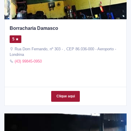
Borracharia Damasco
5
Rua Dom Fernando, nº 303 - , CEP 86.036-000 - Aeroporto -
Londrina
(43) 99845-0950
Clique aqui