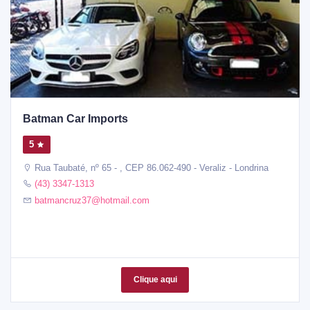
Batman Car Imports
5
Rua Taubaté, nº 65 - , CEP 86.062-490 - Veraliz - Londrina
(43) 3347-1313
batmancruz37@hotmail.com
Clique aqui