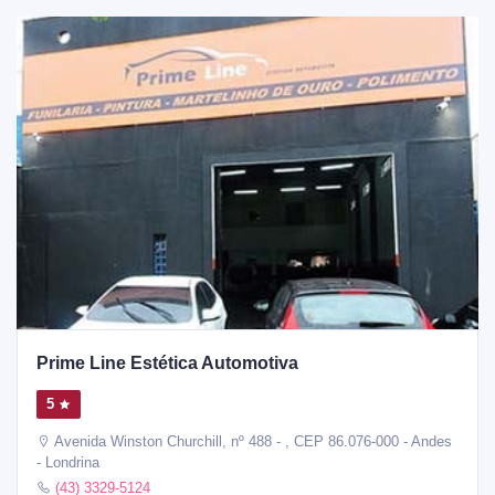
Prime Line Estética Automotiva
5
Avenida Winston Churchill, nº 488 - , CEP 86.076-000 - Andes
- Londrina
(43) 3329-5124