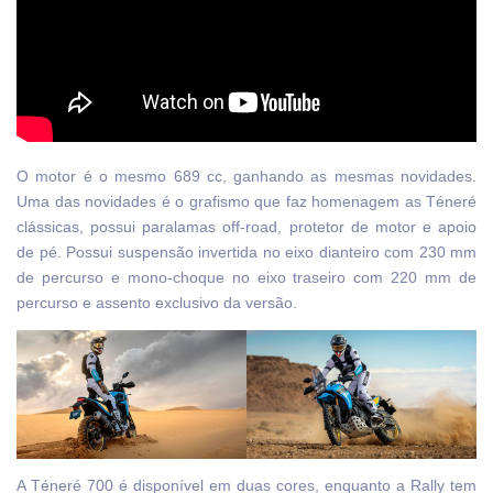
O motor é o mesmo 689 cc, ganhando as mesmas novidades.
Uma das novidades é o grafismo que faz homenagem as Téneré
clássicas, possui paralamas off-road, protetor de motor e apoio
de pé. Possui suspensão invertida no eixo dianteiro com 230 mm
de percurso e mono-choque no eixo traseiro com 220 mm de
percurso e assento exclusivo da versão.
A Téneré 700 é disponível em duas cores, enquanto a Rally tem