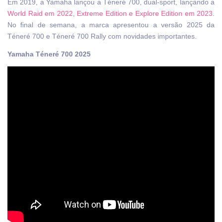
Em 2019, a Yamaha lançou a Téneré 700, dual-sport, lançando a
World Raid em 2022
,
Extreme Edition e Explore Edition em 2023
.
No final de semana, a marca apresentou a versão 2025 da
Téneré 700 e Téneré 700 Rally com novidades importantes.
Yamaha Téneré 700 2025