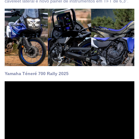
caveleet lateral e novo painel de instrumentos em TFT de 6,3".
Yamaha Téneré 700 Rally 2025