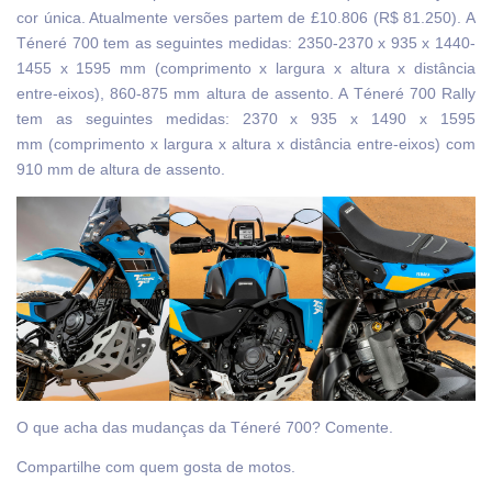
cor única. Atualmente versões partem de £10.806 (R$ 81.250). A
Téneré 700 tem as seguintes medidas: 2350-2370 x 935 x 1440-
1455 x 1595 mm (comprimento x largura x altura x distância
entre-eixos), 860-875 mm altura de assento. A Téneré 700 Rally
tem as seguintes medidas: 2370 x 935 x 1490 x 1595
mm (comprimento x largura x altura x distância entre-eixos) com
910 mm de altura de assento.
O que acha das mudanças da Téneré 700? Comente.
Compartilhe com quem gosta de motos.