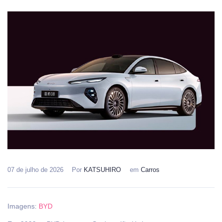
07 de julho de 2026
Por
KATSUHIRO
em
Carros
Imagens:
BYD