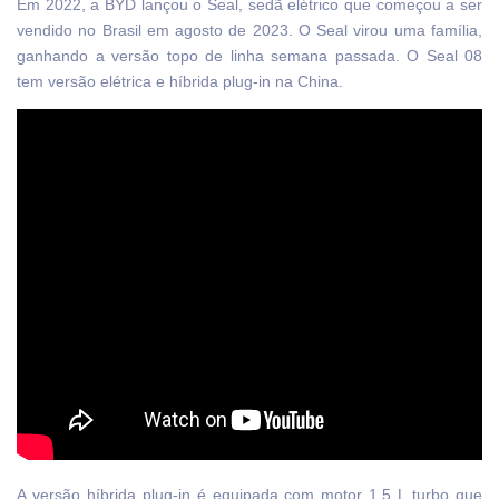
Em 2022, a BYD lançou o Seal, sedã elétrico que começou a ser
vendido no Brasil em agosto de 2023. O Seal virou uma família,
ganhando a versão topo de linha semana passada. O Seal 08
tem versão elétrica e híbrida plug-in na China.
A versão híbrida plug-in é equipada com motor 1.5 L turbo que